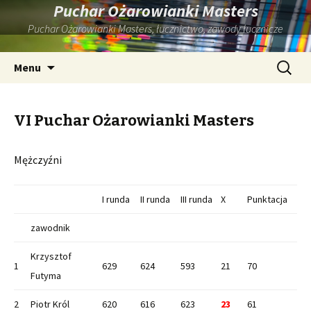
Puchar Ożarowianki Masters
Puchar Ożarowianki Masters, łucznictwo, zawody łucznicze
Przeskocz
Szukaj:
Menu
do
treści
VI Puchar Ożarowianki Masters
Mężczyźni
I runda
II runda
III runda
X
Punktacja
zawodnik
Krzysztof
1
629
624
593
21
70
Futyma
2
Piotr Król
620
616
623
23
61