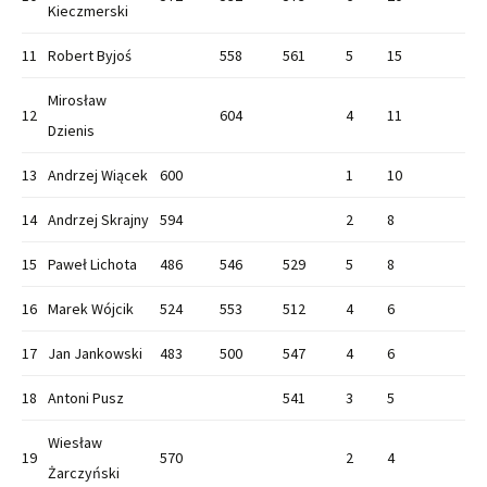
Kieczmerski
11
Robert Byjoś
558
561
5
15
Mirosław
12
604
4
11
Dzienis
13
Andrzej Wiącek
600
1
10
14
Andrzej Skrajny
594
2
8
15
Paweł Lichota
486
546
529
5
8
16
Marek Wójcik
524
553
512
4
6
17
Jan Jankowski
483
500
547
4
6
18
Antoni Pusz
541
3
5
Wiesław
19
570
2
4
Żarczyński