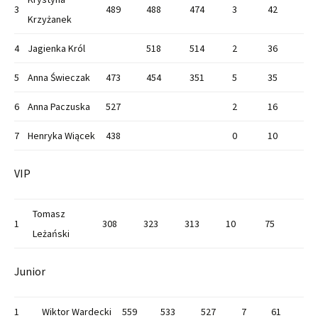
3
489
488
474
3
42
Krzyżanek
4
Jagienka Król
518
514
2
36
5
Anna Świeczak
473
454
351
5
35
6
Anna Paczuska
527
2
16
7
Henryka Wiącek
438
0
10
VIP
Tomasz
1
308
323
313
10
75
Leżański
Junior
1
Wiktor Wardecki
559
533
527
7
61