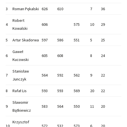
3
Roman Pękalski
626
610
7
36
Robert
4
606
575
10
29
Kowalski
5
Artur Skadorwa
597
586
551
5
25
Gaweł
6
605
608
8
24
Kucowski
Stanisław
7
564
592
562
9
22
Junczyk
8
Rafał Lis
593
593
569
20
22
Sławomir
9
583
564
550
11
20
Bątkiewicz
Krzysztof
10
572
532
573
6
20