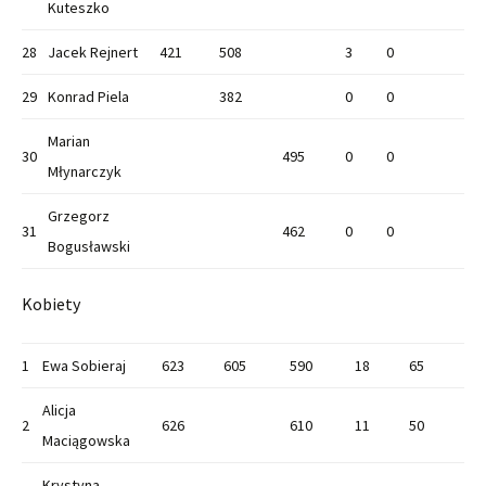
Kuteszko
28
Jacek Rejnert
421
508
3
0
29
Konrad Piela
382
0
0
Marian
30
495
0
0
Młynarczyk
Grzegorz
31
462
0
0
Bogusławski
Kobiety
1
Ewa Sobieraj
623
605
590
18
65
Alicja
2
626
610
11
50
Maciągowska
Krystyna