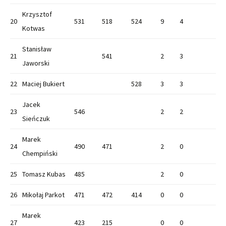
Krzysztof
20
531
518
524
9
4
Kotwas
Stanisław
21
541
2
3
Jaworski
22
Maciej Bukiert
528
3
3
Jacek
23
546
2
2
Sieńczuk
Marek
24
490
471
2
0
Chempiński
25
Tomasz Kubas
485
2
0
26
Mikołaj Parkot
471
472
414
0
0
Marek
27
423
215
0
0