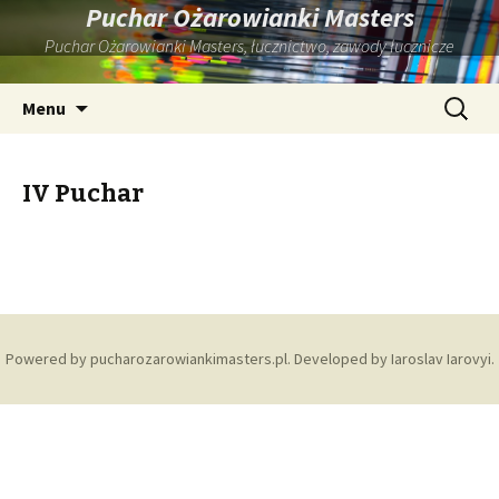
Puchar Ożarowianki Masters
Puchar Ożarowianki Masters, łucznictwo, zawody łucznicze
Przeskocz
Szukaj:
Menu
do
treści
IV Puchar
Powered by pucharozarowiankimasters.pl. Developed by Iaroslav Iarovyi.